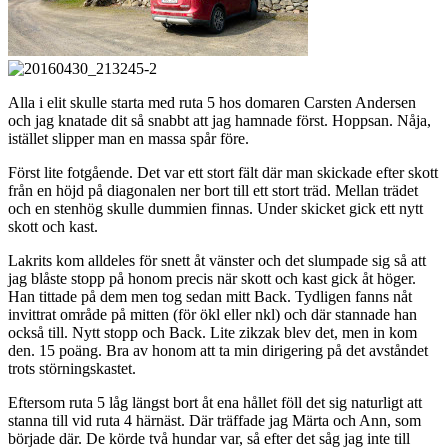
Alla i elit skulle starta med ruta 5 hos domaren Carsten Andersen
och jag knatade dit så snabbt att jag hamnade först. Hoppsan. Nåja,
istället slipper man en massa spår före.
Först lite fotgående. Det var ett stort fält där man skickade efter skott
från en höjd på diagonalen ner bort till ett stort träd. Mellan trädet
och en stenhög skulle dummien finnas. Under skicket gick ett nytt
skott och kast.
Lakrits kom alldeles för snett åt vänster och det slumpade sig så att
jag blåste stopp på honom precis när skott och kast gick åt höger.
Han tittade på dem men tog sedan mitt Back. Tydligen fanns nåt
invittrat område på mitten (för ökl eller nkl) och där stannade han
också till. Nytt stopp och Back. Lite zikzak blev det, men in kom
den. 15 poäng. Bra av honom att ta min dirigering på det avståndet
trots störningskastet.
Eftersom ruta 5 låg längst bort åt ena hållet föll det sig naturligt att
stanna till vid ruta 4 härnäst. Där träffade jag Märta och Ann, som
började där. De körde två hundar var, så efter det såg jag inte till