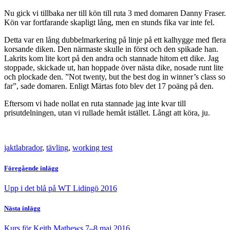
Nu gick vi tillbaka ner till kön till ruta 3 med domaren Danny Fraser.
Kön var fortfarande skapligt lång, men en stunds fika var inte fel.
Detta var en lång dubbelmarkering på linje på ett kalhygge med flera
korsande diken. Den närmaste skulle in först och den spikade han.
Lakrits kom lite kort på den andra och stannade hitom ett dike. Jag
stoppade, skickade ut, han hoppade över nästa dike, nosade runt lite
och plockade den. ”Not twenty, but the best dog in winner’s class so
far”, sade domaren. Enligt Märtas foto blev det 17 poäng på den.
Eftersom vi hade nollat en ruta stannade jag inte kvar till
prisutdelningen, utan vi rullade hemåt istället. Långt att köra, ju.
jaktlabrador
,
tävling
,
working test
Föregående inlägg
Upp i det blå på WT Lidingö 2016
Nästa inlägg
Kurs för Keith Mathews 7–8 maj 2016