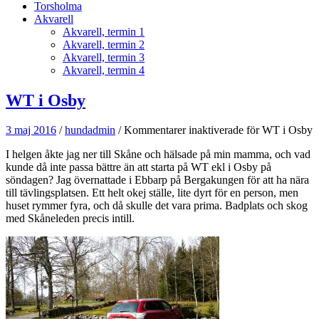
Torsholma
Akvarell
Akvarell, termin 1
Akvarell, termin 2
Akvarell, termin 3
Akvarell, termin 4
WT i Osby
3 maj 2016
/
hundadmin
/
Kommentarer inaktiverade
för WT i Osby
I helgen åkte jag ner till Skåne och hälsade på min mamma, och vad
kunde då inte passa bättre än att starta på WT ekl i Osby på
söndagen? Jag övernattade i Ebbarp på Bergakungen för att ha nära
till tävlingsplatsen. Ett helt okej ställe, lite dyrt för en person, men
huset rymmer fyra, och då skulle det vara prima. Badplats och skog
med Skåneleden precis intill.