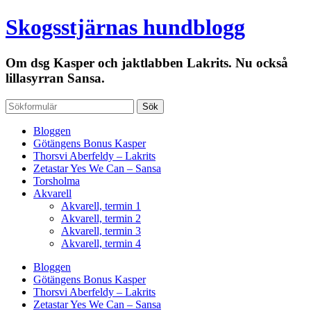
Skogsstjärnas hundblogg
Om dsg Kasper och jaktlabben Lakrits. Nu också
lillasyrran Sansa.
Bloggen
Götängens Bonus Kasper
Thorsvi Aberfeldy – Lakrits
Zetastar Yes We Can – Sansa
Torsholma
Akvarell
Akvarell, termin 1
Akvarell, termin 2
Akvarell, termin 3
Akvarell, termin 4
Bloggen
Götängens Bonus Kasper
Thorsvi Aberfeldy – Lakrits
Zetastar Yes We Can – Sansa