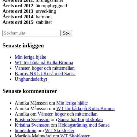
Årets ord 2011
: fördragsamhet
Årets ord 2012
: återuppbyggnad
Årets ord 2013
: utveckling
Årets ord 2014
: harmoni
Årets ord 2015
: stabilitet
Senaste inläggen
Min leriga hjälte
WT för båda på Kulla-Brunna
Vänster, höger och mittemellan
B-prov NKL i Kuså med Sansa
Unghundsderbyt
Senaste kommentarer
Annika Månsson
om
Min leriga hjälte
Annika Månsson
om
WT för båda på Kulla-Brunna
Annika
om
Vänster, höger och mittemellan
Kristina Svensson
om
Sansa har börjat skolan
Kristina Svensson
om
Heldagsträning med Sansa
hundadmin
om
WT Skokloster
Marilois Malmgård
om
WT Skokloster