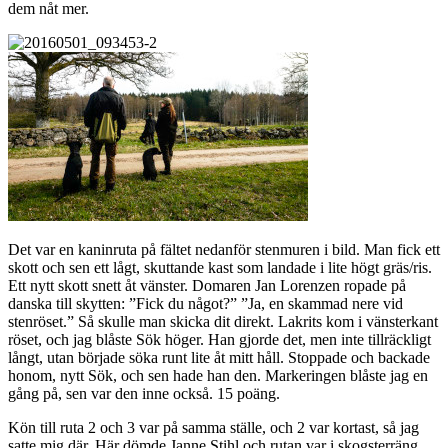
dem nåt mer.
Det var en kaninruta på fältet nedanför stenmuren i bild. Man fick ett
skott och sen ett lågt, skuttande kast som landade i lite högt gräs/ris.
Ett nytt skott snett åt vänster. Domaren Jan Lorenzen ropade på
danska till skytten: ”Fick du något?” ”Ja, en skammad nere vid
stenröset.” Så skulle man skicka dit direkt. Lakrits kom i vänsterkant
röset, och jag blåste Sök höger. Han gjorde det, men inte tillräckligt
långt, utan började söka runt lite åt mitt håll. Stoppade och backade
honom, nytt Sök, och sen hade han den. Markeringen blåste jag en
gång på, sen var den inne också. 15 poäng.
Kön till ruta 2 och 3 var på samma ställe, och 2 var kortast, så jag
satte mig där. Här dömde Janne Stihl och rutan var i skogsterräng.