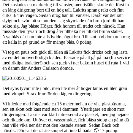
Det kastades en markering till vänster, men istället skulle det först in
en lång dirigering bort till en hög tall. Lakrits sprang rakt och fint
cirka 3/4 av vägen. Sedan drog han till vänster. Däråt var det rätt
slyigt och svårt att se hunden. Jag skymtade nån brun jord dit han
sökte sig. Jag blåste Höger, fick honom till trädet och närsök. Han
missade den tyvärr och drog åter tillbaka ner till det bruna stället.
Nya blås där han inte alls lydde något bra. Till slut bad domaren mig
att kalla in på grund av för många blås. 0 poäng.
Vi tog en paus och gick till bilen så Lakrits fick dricka och jag lasta
av en del nu överflödiga kläder. Passade på att gå på toa (fin service
med riktiga toaletter!) och sen gick vi ner bakom huset till ruta 1 vid
en damm där Anders Carlsson dömde.
Det syns tyvärr inte i bild, men lite mer åt höger fanns en liten gran
med vimpel. Strax framför den låg en dirigering.
Vi inledde med fotgående ca 15 meter mellan de vita plastpåsarna,
sen ett skott och kast med sten i dammen. Ytterligare ett skott mot
dirigeringen. Lakrits var klart intresserad av plasket, men jag nejade
och riktade om. Ut över ett vassområde, fick blåsa stopp en gång då
han ville vika ner där mot den kastade stenen. Sedan Back och
närsök. Där satt den. Lite snopet att inte få bada. 🙂 17 poäng.