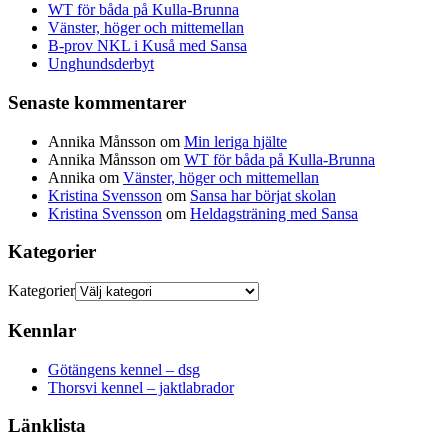
WT för båda på Kulla-Brunna
Vänster, höger och mittemellan
B-prov NKL i Kuså med Sansa
Unghundsderbyt
Senaste kommentarer
Annika Månsson
om
Min leriga hjälte
Annika Månsson
om
WT för båda på Kulla-Brunna
Annika
om
Vänster, höger och mittemellan
Kristina Svensson
om
Sansa har börjat skolan
Kristina Svensson
om
Heldagsträning med Sansa
Kategorier
Kategorier
Kennlar
Götängens kennel – dsg
Thorsvi kennel – jaktlabrador
Länklista