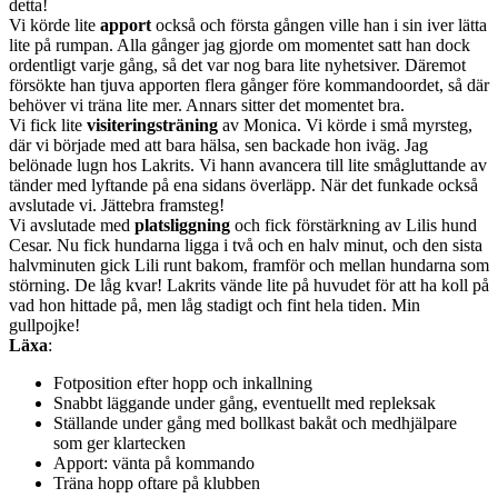
detta!
Vi körde lite
apport
också och första gången ville han i sin iver lätta
lite på rumpan. Alla gånger jag gjorde om momentet satt han dock
ordentligt varje gång, så det var nog bara lite nyhetsiver. Däremot
försökte han tjuva apporten flera gånger före kommandoordet, så där
behöver vi träna lite mer. Annars sitter det momentet bra.
Vi fick lite
visiteringsträning
av Monica. Vi körde i små myrsteg,
där vi började med att bara hälsa, sen backade hon iväg. Jag
belönade lugn hos Lakrits. Vi hann avancera till lite smågluttande av
tänder med lyftande på ena sidans överläpp. När det funkade också
avslutade vi. Jättebra framsteg!
Vi avslutade med
platsliggning
och fick förstärkning av Lilis hund
Cesar. Nu fick hundarna ligga i två och en halv minut, och den sista
halvminuten gick Lili runt bakom, framför och mellan hundarna som
störning. De låg kvar! Lakrits vände lite på huvudet för att ha koll på
vad hon hittade på, men låg stadigt och fint hela tiden. Min
gullpojke!
Läxa
:
Fotposition efter hopp och inkallning
Snabbt läggande under gång, eventuellt med repleksak
Ställande under gång med bollkast bakåt och medhjälpare
som ger klartecken
Apport: vänta på kommando
Träna hopp oftare på klubben