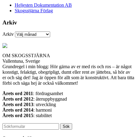
Heljesten Dokumentation AB
Skogsstjärna Förlag
Arkiv
Arkiv
OM SKOGSSTJÄRNA
Vallentuna, Sverige
Grundregel i min blogg: Hör gärna av er med ris och ros – är något
konstigt, felaktigt, obegripligt, dumt eller rent av jättebra, så hör av
er och säg det! Jag är öppen för allt som är konstruktivt. Att bara titta
förbi och säga hej är också välkommet!
Årets ord 2011
: fördragsamhet
Årets ord 2012
: återuppbyggnad
Årets ord 2013
: utveckling
Årets ord 2014
: harmoni
Årets ord 2015
: stabilitet