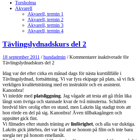
Torsholma
Akvarell
Akvarell, termin 1
Akvarell, termin 2
Akvarell, termin 3
Akvarell, termin 4
Tävlingslydnadskurs del 2
18 september 2011
/
hundadmin
/
Kommentarer inaktiverade
för
Tävlingslydnadskurs del 2
Idag var det efter cirka en månad dags för nästa kurstillfälle i
Tävlingslydnad, fortsättning. Vi var fyra ekipage på plats, så vi fick
verkligen kvalitetsträning med en instruktör och en assistent.
Kanonbra!
Vi inledde med
platsliggning
. Jag vågade att testa att gå ifrån lika
långt som övriga och stannade kvar de två minuterna. Schäfern
bredvid blev orolig efter en stund, men Lakrits låg stadigt trots att
hon rörde en del på sig. Kanonbra! Även tillbakagången och
uppsittet gick fint.
Vi filmades efter stunds träning av
linförighet
, och alla var duktiga.
Lakrits gick jättebra, det var kul att se honom på film och inte bara
snegla ner på honom emellanåt.