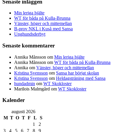
Senaste inläggen
Min leriga hjälte
WT för båda på Kulla-Brunna
Vänster, höger och mittemellan
B-prov NKL i Kuså med Sansa
Unghundsderbyt
Senaste kommentarer
Annika Månsson
om
Min leriga hjälte
Annika Månsson
om
WT för båda på Kulla-Brunna
Annika
om
Vänster, höger och mittemellan
Kristina Svensson
om
Sansa har börjat skolan
Kristina Svensson
om
Heldagsträning med Sansa
hundadmin
om
WT Skokloster
Marilois Malmgård
om
WT Skokloster
Kalender
augusti 2026
M
T
O
T
F
L
S
1
2
3
4
5
6
7
8
9