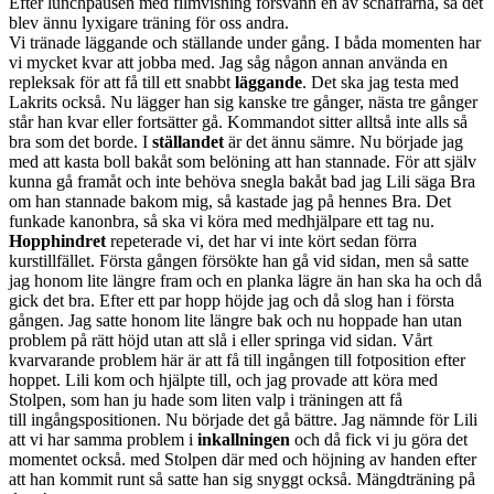
Efter lunchpausen med filmvisning försvann en av schäfrarna, så det
blev ännu lyxigare träning för oss andra.
Vi tränade läggande och ställande under gång. I båda momenten har
vi mycket kvar att jobba med. Jag såg någon annan använda en
repleksak för att få till ett snabbt
läggande
. Det ska jag testa med
Lakrits också. Nu lägger han sig kanske tre gånger, nästa tre gånger
står han kvar eller fortsätter gå. Kommandot sitter alltså inte alls så
bra som det borde. I
ställandet
är det ännu sämre. Nu började jag
med att kasta boll bakåt som belöning att han stannade. För att själv
kunna gå framåt och inte behöva snegla bakåt bad jag Lili säga Bra
om han stannade bakom mig, så kastade jag på hennes Bra. Det
funkade kanonbra, så ska vi köra med medhjälpare ett tag nu.
Hopphindret
repeterade vi, det har vi inte kört sedan förra
kurstillfället. Första gången försökte han gå vid sidan, men så satte
jag honom lite längre fram och en planka lägre än han ska ha och då
gick det bra. Efter ett par hopp höjde jag och då slog han i första
gången. Jag satte honom lite längre bak och nu hoppade han utan
problem på rätt höjd utan att slå i eller springa vid sidan. Vårt
kvarvarande problem här är att få till ingången till fotposition efter
hoppet. Lili kom och hjälpte till, och jag provade att köra med
Stolpen, som han ju hade som liten valp i träningen att få
till ingångspositionen. Nu började det gå bättre. Jag nämnde för Lili
att vi har samma problem i
inkallningen
och då fick vi ju göra det
momentet också. med Stolpen där med och höjning av handen efter
att han kommit runt så satte han sig snyggt också. Mängdträning på