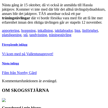
Nästa gång är 15 oktober, då vi också är anmälda till Hassla
jaktprov. Kommer vi inte med där blir det alltså tävlingslydnadskurs,
annars blir det jaktprov. TÄS anordnar också ett par
träningstävlingar
där vi borde försöka vara med för att få lite mer
erfarenhet innan den riktiga tävlingen går av stapeln 12 november.
apportering
,
hoppning
,
inkallning
,
jaktlabrador
,
ligg
,
linförighet
,
platsliggning
,
stå
,
tandvisning
,
träningstävling
Föregående inlägg
Vi kom med på Vallentunaprovet!
Nästa inlägg
Film från Norrby Gård
Kommentarsfunktionen är avstängd.
OM SKOGSSTJÄRNA
Grundregel i min blogg: