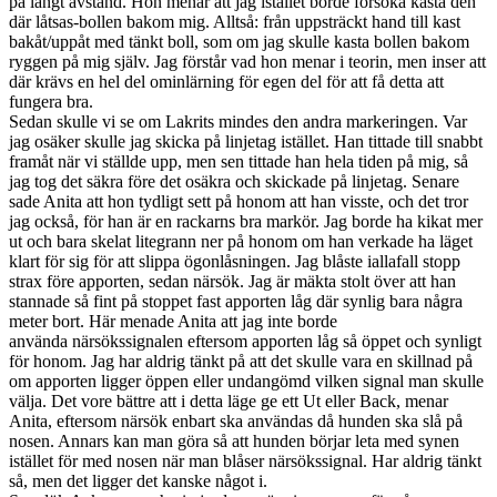
på långt avstånd. Hon menar att jag istället borde försöka kasta den
där låtsas-bollen bakom mig. Alltså: från uppsträckt hand till kast
bakåt/uppåt med tänkt boll, som om jag skulle kasta bollen bakom
ryggen på mig själv. Jag förstår vad hon menar i teorin, men inser att
där krävs en hel del ominlärning för egen del för att få detta att
fungera bra.
Sedan skulle vi se om Lakrits mindes den andra markeringen. Var
jag osäker skulle jag skicka på linjetag istället. Han tittade till snabbt
framåt när vi ställde upp, men sen tittade han hela tiden på mig, så
jag tog det säkra före det osäkra och skickade på linjetag. Senare
sade Anita att hon tydligt sett på honom att han visste, och det tror
jag också, för han är en rackarns bra markör. Jag borde ha kikat mer
ut och bara skelat litegrann ner på honom om han verkade ha läget
klart för sig för att slippa ögonlåsningen. Jag blåste iallafall stopp
strax före apporten, sedan närsök. Jag är mäkta stolt över att han
stannade så fint på stoppet fast apporten låg där synlig bara några
meter bort. Här menade Anita att jag inte borde
använda närsökssignalen eftersom apporten låg så öppet och synligt
för honom. Jag har aldrig tänkt på att det skulle vara en skillnad på
om apporten ligger öppen eller undangömd vilken signal man skulle
välja. Det vore bättre att i detta läge ge ett Ut eller Back, menar
Anita, eftersom närsök enbart ska användas då hunden ska slå på
nosen. Annars kan man göra så att hunden börjar leta med synen
istället för med nosen när man blåser närsökssignal. Har aldrig tänkt
så, men det ligger det kanske något i.