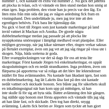
nummer 1, och kastade en extra vid nummer 2. Nu gick det jättebra
att plocka in tvåan, och vi väntade en liten stund medan hon smög ut
ettan igen. Inga problem, den visste han ju precis var den låg. En
liten miss från min sida där jag av någon anledning fick fram en
visningshand. Den underlättade ju, men jag tror inte att den
egentligen behövts. Fick bara lite hjärnsläpp där.
Nu gick vi bort till Jörgen som just kastade markeringar på land
invid vattnet åt Mackan och Annika. De gjorde några
dubbelmarkeringar medan jag passade på att plocka lite
nyuppkomna smörsoppar i lämpligt medhavd svart plastpåse. Eller
möjligen grynsopp, när jag kikar närmare efter, ringen verkar saknas
på flertalet exemplar, även om jag vet att jag såg ringar på vissa ute i
skogen. Nåja, båda sorterna är goda.
Efter svampplockningen var det så dags för oss att testa lite
markeringar. Först kastade Jörgen två enkelmarkeringar, en uppåt
skogssluttningen och en nedåt strandkanten. Inga problem, även om
flärparna på apporterna var så roliga att det blev lite lektendenser
istället för fina avlämnanden. Nu kastade han likadant igen, fast som
en dubbelmarkering. Jag lät Lakrits låsa fast på den sist kastade
nedåt vattnet och skickade honom. Sen blåste jag för säkerhets skull
en inkallningssignal när han kom upp på mittstigen, så han
inte skulle få för sig att byta sida. Bättre avlämning den här gången.
Jag ställde upp honom mot första apporten och väntade tills jag såg
att han låste fast, och skickade. Den tog han direkt, snygg
avlämning. Lakrits fick beröm av Jörgen som tyckte att han gjort