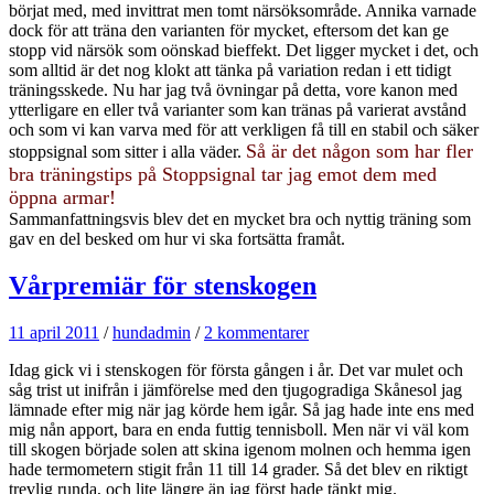
börjat med, med invittrat men tomt närsöksområde. Annika varnade
dock för att träna den varianten för mycket, eftersom det kan ge
stopp vid närsök som oönskad bieffekt. Det ligger mycket i det, och
som alltid är det nog klokt att tänka på variation redan i ett tidigt
träningsskede. Nu har jag två övningar på detta, vore kanon med
ytterligare en eller två varianter som kan tränas på varierat avstånd
och som vi kan varva med för att verkligen få till en stabil och säker
Så är det någon som har fler
stoppsignal som sitter i alla väder.
bra träningstips på Stoppsignal tar jag emot dem med
öppna armar!
Sammanfattningsvis blev det en mycket bra och nyttig träning som
gav en del besked om hur vi ska fortsätta framåt.
Vårpremiär för stenskogen
11 april 2011
/
hundadmin
/
2 kommentarer
Idag gick vi i stenskogen för första gången i år. Det var mulet och
såg trist ut inifrån i jämförelse med den tjugogradiga Skånesol jag
lämnade efter mig när jag körde hem igår. Så jag hade inte ens med
mig nån apport, bara en enda futtig tennisboll. Men när vi väl kom
till skogen började solen att skina igenom molnen och hemma igen
hade termometern stigit från 11 till 14 grader. Så det blev en riktigt
trevlig runda, och lite längre än jag först hade tänkt mig.