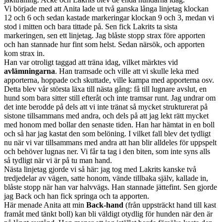
Vi började med att Anita lade ut två ganska långa linjetag klockan
12 och 6 och sedan kastade markeringar klockan 9 och 3, medan vi
stod i mitten och bara tittade på. Sen fick Lakrits ta sista
markeringen, sen ett linjetag. Jag blåste stopp strax före apporten
och han stannade hur fint som helst. Sedan närsök, och apporten
kom strax in.
Han var otroligt taggad att träna idag, vilket märktes vid
avlämningarna
. Han tramsade och ville att vi skulle leka med
apporterna, hoppade och skuttade, ville kampa med apporterna osv.
Detta blev vår största läxa till nästa gång: få till lugnare avslut, en
hund som bara sitter still efteråt och inte tramsar runt. Jag undrar om
det inte berodde på dels att vi inte tränat så mycket strukturerat på
sistone tillsammans med andra, och dels på att jag lekt rätt mycket
med honom med bollar den senaste tiden. Han har hämtat in en boll
och så har jag kastat den som belöning. I vilket fall blev det tydligt
nu när vi var tillsammans med andra att han blir alldeles för uppspelt
och behöver lugnas ner. Vi får ta tag i den biten, som inte syns alls
så tydligt när vi är på tu man hand.
Nästa linjetag gjorde vi så här: jag tog med Lakrits kanske två
tredjedelar av vägen, satte honom, vände tillbaka själv, kallade in,
blåste stopp när han var halvvägs. Han stannade jättefint. Sen gjorde
jag Back och han fick springa och ta apporten.
Här menade Anita att min
Back-hand
(från uppsträckt hand till kast
framåt med tänkt boll) kan bli väldigt otydlig för hunden när den är