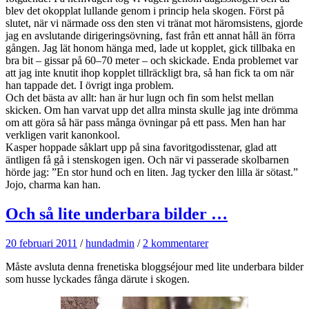
blev det okopplat lullande genom i princip hela skogen. Först på
slutet, när vi närmade oss den sten vi tränat mot häromsistens, gjorde
jag en avslutande dirigeringsövning, fast från ett annat håll än förra
gången. Jag lät honom hänga med, lade ut kopplet, gick tillbaka en
bra bit – gissar på 60–70 meter – och skickade. Enda problemet var
att jag inte knutit ihop kopplet tillräckligt bra, så han fick ta om när
han tappade det. I övrigt inga problem.
Och det bästa av allt: han är hur lugn och fin som helst mellan
skicken. Om han varvat upp det allra minsta skulle jag inte drömma
om att göra så här pass många övningar på ett pass. Men han har
verkligen varit kanonkool.
Kasper hoppade såklart upp på sina favoritgodisstenar, glad att
äntligen få gå i stenskogen igen. Och när vi passerade skolbarnen
hörde jag: ”En stor hund och en liten. Jag tycker den lilla är sötast.”
Jojo, charma kan han.
Och så lite underbara bilder …
20 februari 2011
/
hundadmin
/
2 kommentarer
Måste avsluta denna frenetiska bloggséjour med lite underbara bilder
som husse lyckades fånga därute i skogen.