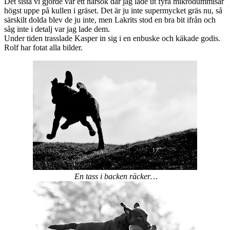
Det sista vi gjorde var ett närsök där jag lade ut fyra mikrodummisar
högst uppe på kullen i gräset. Det är ju inte supermycket gräs nu, så
särskilt dolda blev de ju inte, men Lakrits stod en bra bit ifrån och
såg inte i detalj var jag lade dem.
Under tiden trasslade Kasper in sig i en enbuske och käkade godis.
Rolf har fotat alla bilder.
En tass i backen räcker…