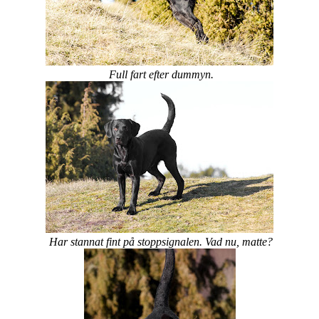
Full fart efter dummyn.
Har stannat fint på stoppsignalen. Vad nu, matte?