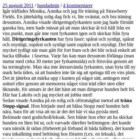
25 augusti 2011
/
hundadmin
/
4 kommentarer
Igår träffades Monika, Annika och jag för träning på Strawberry
Fields. En jättehärlig solig dag fick vi, lite oväntat, och bra träning
dessutom. Annika visade dirigeringsfyrkanten som jag hade förstått
ganska bra, men hade missat på att man skickar åt två håll från en
viss punkt, man går inte runt fyrkanten igen och skickar från fyra
håll.
Dirigeringsfyrkanten
har fyra faser: spårat och synligt, spårat
och osynligt, ospårat och synligt samt ospårat och osynligt. Det blir
mycket tydligt när man gått för fort fram och det blir också enkelt att
backa tillbaka i faserna. Varje fas kan man dessutom förlänga (man
startar med cirka 30 meter per fyrkantssida) och försvåra genom att
ha terrängbyte. Man ska inte återanvända fyrkanten, utan byta till ny
mark hela tiden, så att hunden inte lär sig att springa till en viss plats.
Det är jättebra att märka upp i kanten på något sätt, antingen med
snitsel eller genom att memorera något visst träd eller sten eller
liknande, för annars är det lätt hänt att man dirigerar hunden helt fel.
Här har Lakrits och jag mycket att jobba med!
Sedan visade Annika på en rolig och oförutsägbar metod att
träna
Stopp-signal
. Hon började med att blåsa Stopp med hunden helt
nära, bara för att visa att nu är det det här vi ska pyssla med.
Belönade med godis/boll/leksak. Sen blåste hon efter att ha skickat
hunden en liten bit ut, och varvade därefter belöningen: det kunde
vara närsök åt sidan (förberett på förhand åt båda hållen), det kunde
vara inkallning med belöning hos föraren (t.ex. en leksak), det