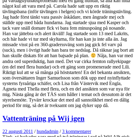
på vardagslydnadspromenad med ett gäng hundar, så alla kan hitta
något kul att vara med på. Carola hade satt upp en riktig
tävlingsbana (inför tävlingen i helgen) och vi körde träningstävling.
Jag hade först tänkt vara passiv åskådare, men ångrade mej och
ställde upp med båda hundarna. Jag startade sjua med Kasper och
tack vare snäll domare fick vi bara fem minuspoäng på nosande.
Han var jättebra och alert ikväll! Jag startade som 13 med Lakrits,
och här hade vi tur med skyltarna, för han kan ju inte alla än. Jag
missade visst på en 360-graderssväng som jag gick fel varv på
(suck), men i övrigt hade han bara tre nedslag. Då räknar jag bort att
han skulle diskats för att han bajsade på plan.
Nåja, han var med
andra ord superduktig, han med. Det var cirka femton rallyekipage
(en del med flera hundar) och ett gäng som promenerade med Lili.
Riktigt kul att se så många på höststarten! En del bekanta ansikten,
som översättaren Inger Samuelsson som dök upp med nyinflyttade
systerns fyraåriga schäfer, och Lisa från Västervik med Engla,
Agneta med Thella med flera, och en del ansikten som var nya för
mig. Nästa gång är det TÄS som håller i temat och dessutom är det
styrelsemöte. Tyvärr krockar det med all sannolikhet med en dålig
period för mig, så det är tveksamt om jag dyker upp då.
Vattenträning på Wij igen
22 augusti 2011
/
hundadmin
/
3 kommentarer
Tänk, vi lyckades vara med på två träningar i rad på Wij! Allt gick