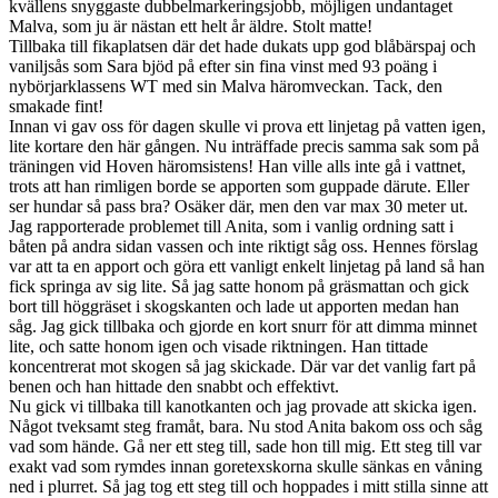
kvällens snyggaste dubbelmarkeringsjobb, möjligen undantaget
Malva, som ju är nästan ett helt år äldre. Stolt matte!
Tillbaka till fikaplatsen där det hade dukats upp god blåbärspaj och
vaniljsås som Sara bjöd på efter sin fina vinst med 93 poäng i
nybörjarklassens WT med sin Malva häromveckan. Tack, den
smakade fint!
Innan vi gav oss för dagen skulle vi prova ett linjetag på vatten igen,
lite kortare den här gången. Nu inträffade precis samma sak som på
träningen vid Hoven häromsistens! Han ville alls inte gå i vattnet,
trots att han rimligen borde se apporten som guppade därute. Eller
ser hundar så pass bra? Osäker där, men den var max 30 meter ut.
Jag rapporterade problemet till Anita, som i vanlig ordning satt i
båten på andra sidan vassen och inte riktigt såg oss. Hennes förslag
var att ta en apport och göra ett vanligt enkelt linjetag på land så han
fick springa av sig lite. Så jag satte honom på gräsmattan och gick
bort till höggräset i skogskanten och lade ut apporten medan han
såg. Jag gick tillbaka och gjorde en kort snurr för att dimma minnet
lite, och satte honom igen och visade riktningen. Han tittade
koncentrerat mot skogen så jag skickade. Där var det vanlig fart på
benen och han hittade den snabbt och effektivt.
Nu gick vi tillbaka till kanotkanten och jag provade att skicka igen.
Något tveksamt steg framåt, bara. Nu stod Anita bakom oss och såg
vad som hände. Gå ner ett steg till, sade hon till mig. Ett steg till var
exakt vad som rymdes innan goretexskorna skulle sänkas en våning
ned i plurret. Så jag tog ett steg till och hoppades i mitt stilla sinne att