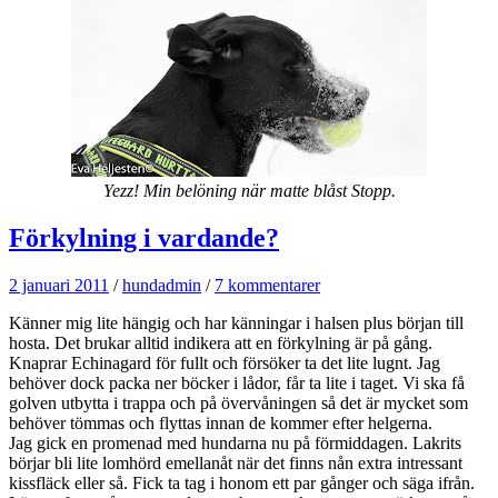
Yezz! Min belöning när matte blåst Stopp.
Förkylning i vardande?
2 januari 2011
/
hundadmin
/
7 kommentarer
Känner mig lite hängig och har känningar i halsen plus början till
hosta. Det brukar alltid indikera att en förkylning är på gång.
Knaprar Echinagard för fullt och försöker ta det lite lugnt. Jag
behöver dock packa ner böcker i lådor, får ta lite i taget. Vi ska få
golven utbytta i trappa och på övervåningen så det är mycket som
behöver tömmas och flyttas innan de kommer efter helgerna.
Jag gick en promenad med hundarna nu på förmiddagen. Lakrits
börjar bli lite lomhörd emellanåt när det finns nån extra intressant
kissfläck eller så. Fick ta tag i honom ett par gånger och säga ifrån.