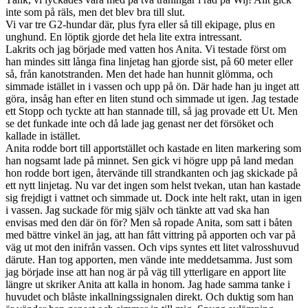
inte som på räls, men det blev bra till slut.
Vi var tre G2-hundar där, plus fyra eller så till ekipage, plus en
unghund. En löptik gjorde det hela lite extra intressant.
Lakrits och jag började med vatten hos Anita. Vi testade först om
han mindes sitt långa fina linjetag han gjorde sist, på 60 meter eller
så, från kanotstranden. Men det hade han hunnit glömma, och
simmade istället in i vassen och upp på ön. Där hade han ju inget att
göra, insåg han efter en liten stund och simmade ut igen. Jag testade
ett Stopp och tyckte att han stannade till, så jag provade ett Ut. Men
se det funkade inte och då lade jag genast ner det försöket och
kallade in istället.
Anita rodde bort till apportstället och kastade en liten markering som
han nogsamt lade på minnet. Sen gick vi högre upp på land medan
hon rodde bort igen, återvände till strandkanten och jag skickade på
ett nytt linjetag. Nu var det ingen som helst tvekan, utan han kastade
sig frejdigt i vattnet och simmade ut. Dock inte helt rakt, utan in igen
i vassen. Jag suckade för mig själv och tänkte att vad ska han
envisas med den där ön för? Men så ropade Anita, som satt i båten
med bättre vinkel än jag, att han fått vittring på apporten och var på
väg ut mot den inifrån vassen. Och vips syntes ett litet valrosshuvud
därute. Han tog apporten, men vände inte meddetsamma. Just som
jag började inse att han nog är på väg till ytterligare en apport lite
längre ut skriker Anita att kalla in honom. Jag hade samma tanke i
huvudet och blåste inkallningssignalen direkt. Och duktig som han