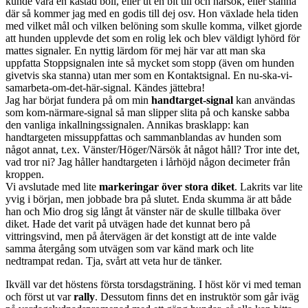
kunde vara en kastad boll, eller ut en bit till och närsök, eller stanna
där så kommer jag med en godis till dej osv. Hon växlade hela tiden
med vilket mål och vilken belöning som skulle komma, vilket gjorde
att hunden upplevde det som en rolig lek och blev väldigt lyhörd för
mattes signaler. En nyttig lärdom för mej här var att man ska
uppfatta Stoppsignalen inte så mycket som stopp (även om hunden
givetvis ska stanna) utan mer som en Kontaktsignal. En nu-ska-vi-
samarbeta-om-det-här-signal. Kändes jättebra!
Jag har börjat fundera på om min
handtarget-signal
kan användas
som kom-närmare-signal så man slipper slita på och kanske sabba
den vanliga inkallningssignalen. Annikas brasklapp: kan
handtargeten missuppfattas och sammanblandas av hunden som
något annat, t.ex. Vänster/Höger/Närsök åt något håll? Tror inte det,
vad tror ni? Jag håller handtargeten i lårhöjd någon decimeter från
kroppen.
Vi avslutade med lite
markeringar över stora diket
. Lakrits var lite
yvig i början, men jobbade bra på slutet. Enda skumma är att både
han och Mio drog sig långt åt vänster när de skulle tillbaka över
diket. Hade det varit på utvägen hade det kunnat bero på
vittringsvind, men på återvägen är det konstigt att de inte valde
samma återgång som utvägen som var känd mark och lite
nedtrampat redan. Tja, svårt att veta hur de tänker.
Ikväll var det höstens första torsdagsträning. I höst kör vi med teman
och först ut var
rally
. Dessutom finns det en instruktör som går iväg