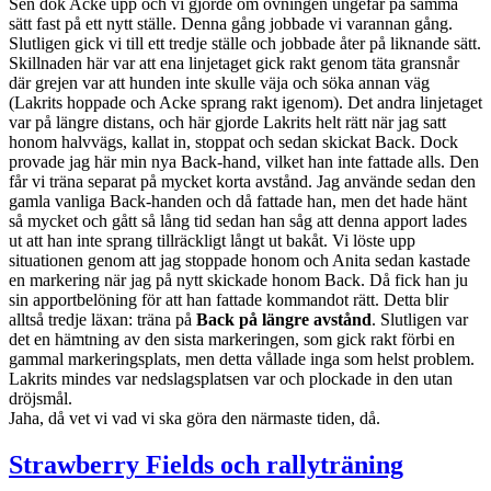
Sen dök Acke upp och vi gjorde om övningen ungefär på samma
sätt fast på ett nytt ställe. Denna gång jobbade vi varannan gång.
Slutligen gick vi till ett tredje ställe och jobbade åter på liknande sätt.
Skillnaden här var att ena linjetaget gick rakt genom täta gransnår
där grejen var att hunden inte skulle väja och söka annan väg
(Lakrits hoppade och Acke sprang rakt igenom). Det andra linjetaget
var på längre distans, och här gjorde Lakrits helt rätt när jag satt
honom halvvägs, kallat in, stoppat och sedan skickat Back. Dock
provade jag här min nya Back-hand, vilket han inte fattade alls. Den
får vi träna separat på mycket korta avstånd. Jag använde sedan den
gamla vanliga Back-handen och då fattade han, men det hade hänt
så mycket och gått så lång tid sedan han såg att denna apport lades
ut att han inte sprang tillräckligt långt ut bakåt. Vi löste upp
situationen genom att jag stoppade honom och Anita sedan kastade
en markering när jag på nytt skickade honom Back. Då fick han ju
sin apportbelöning för att han fattade kommandot rätt. Detta blir
alltså tredje läxan: träna på
Back på längre avstånd
. Slutligen var
det en hämtning av den sista markeringen, som gick rakt förbi en
gammal markeringsplats, men detta vållade inga som helst problem.
Lakrits mindes var nedslagsplatsen var och plockade in den utan
dröjsmål.
Jaha, då vet vi vad vi ska göra den närmaste tiden, då.
Strawberry Fields och rallyträning