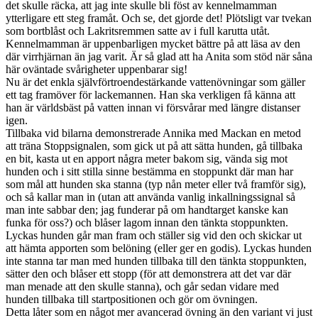
det skulle räcka, att jag inte skulle bli föst av kennelmamman
ytterligare ett steg framåt. Och se, det gjorde det! Plötsligt var tvekan
som bortblåst och Lakritsremmen satte av i full karutta utåt.
Kennelmamman är uppenbarligen mycket bättre på att läsa av den
där virrhjärnan än jag varit. Är så glad att ha Anita som stöd när såna
här oväntade svårigheter uppenbarar sig!
Nu är det enkla självförtroendestärkande vattenövningar som gäller
ett tag framöver för lackemannen. Han ska verkligen få känna att
han är världsbäst på vatten innan vi försvårar med längre distanser
igen.
Tillbaka vid bilarna demonstrerade Annika med Mackan en metod
att träna Stoppsignalen, som gick ut på att sätta hunden, gå tillbaka
en bit, kasta ut en apport några meter bakom sig, vända sig mot
hunden och i sitt stilla sinne bestämma en stoppunkt där man har
som mål att hunden ska stanna (typ nån meter eller två framför sig),
och så kallar man in (utan att använda vanlig inkallningssignal så
man inte sabbar den; jag funderar på om handtarget kanske kan
funka för oss?) och blåser lagom innan den tänkta stoppunkten.
Lyckas hunden går man fram och ställer sig vid den och skickar ut
att hämta apporten som belöning (eller ger en godis). Lyckas hunden
inte stanna tar man med hunden tillbaka till den tänkta stoppunkten,
sätter den och blåser ett stopp (för att demonstrera att det var där
man menade att den skulle stanna), och går sedan vidare med
hunden tillbaka till startpositionen och gör om övningen.
Detta låter som en något mer avancerad övning än den variant vi just