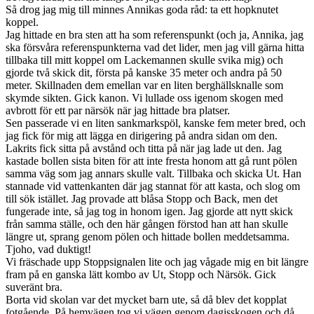
Så drog jag mig till minnes Annikas goda råd: ta ett hopknutet
koppel.
Jag hittade en bra sten att ha som referenspunkt (och ja, Annika, jag
ska försvåra referenspunkterna vad det lider, men jag vill gärna hitta
tillbaka till mitt koppel om Lackemannen skulle svika mig) och
gjorde två skick dit, första på kanske 35 meter och andra på 50
meter. Skillnaden dem emellan var en liten berghällsknalle som
skymde sikten. Gick kanon. Vi lullade oss igenom skogen med
avbrott för ett par närsök när jag hittade bra platser.
Sen passerade vi en liten sankmarkspöl, kanske fem meter bred, och
jag fick för mig att lägga en dirigering på andra sidan om den.
Lakrits fick sitta på avstånd och titta på när jag lade ut den. Jag
kastade bollen sista biten för att inte fresta honom att gå runt pölen
samma väg som jag annars skulle valt. Tillbaka och skicka Ut. Han
stannade vid vattenkanten där jag stannat för att kasta, och slog om
till sök istället. Jag provade att blåsa Stopp och Back, men det
fungerade inte, så jag tog in honom igen. Jag gjorde att nytt skick
från samma ställe, och den här gången förstod han att han skulle
längre ut, sprang genom pölen och hittade bollen meddetsamma.
Tjoho, vad duktigt!
Vi fräschade upp Stoppsignalen lite och jag vågade mig en bit längre
fram på en ganska lätt kombo av Ut, Stopp och Närsök. Gick
suveränt bra.
Borta vid skolan var det mycket barn ute, så då blev det kopplat
fotgående. På hemvägen tog vi vägen genom dagisskogen och då