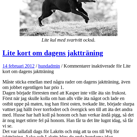
Lite kul med svartvitt också.
Lite kort om dagens jaktträning
14 februari 2012
/
hundadmin
/
Kommentarer inaktiverade
för Lite
kort om dagens jaktträning
Måste sticka emellan med några rader om dagens jaktträning, även
om jobbet egentligen har prio 1.
Dagen började förresten med att Kasper inte ville äta sin frukost.
Först när jag skulle kolla om han alls ville äta något och lade en
ostbit uppe på maten, tog han först osten, tvekade lite, började slurpa
vattnet jag hällt över torrfodret och övergick sen till att äta det andra
med. Husse har haft koll på honom och han verkar ändå pigg, så det
är nog inget större fel på honom. Han får ta det lite lugnt idag, så får
vi se.
Det var iallafall dags för Lakrits och mig att ta oss till Wij för
jaktträning. Acke och Lakrits blev de enda hundarna idag.