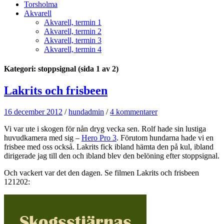
Torsholma
Akvarell
Akvarell, termin 1
Akvarell, termin 2
Akvarell, termin 3
Akvarell, termin 4
Kategori: stoppsignal
(sida 1 av 2)
Lakrits och frisbeen
16 december 2012
/
hundadmin
/
4 kommentarer
Vi var ute i skogen för nån dryg vecka sen. Rolf hade sin lustiga
huvudkamera med sig –
Hero Pro 3
. Förutom hundarna hade vi en
frisbee med oss också. Lakrits fick ibland hämta den på kul, ibland
dirigerade jag till den och ibland blev den belöning efter stoppsignal.
Och vackert var det den dagen. Se filmen Lakrits och frisbeen
121202: