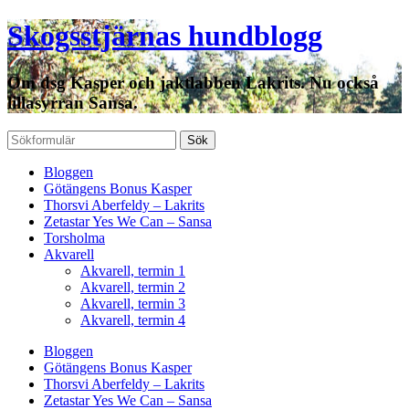
Skogsstjärnas hundblogg
Om dsg Kasper och jaktlabben Lakrits. Nu också
lillasyrran Sansa.
Bloggen
Götängens Bonus Kasper
Thorsvi Aberfeldy – Lakrits
Zetastar Yes We Can – Sansa
Torsholma
Akvarell
Akvarell, termin 1
Akvarell, termin 2
Akvarell, termin 3
Akvarell, termin 4
Bloggen
Götängens Bonus Kasper
Thorsvi Aberfeldy – Lakrits
Zetastar Yes We Can – Sansa