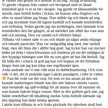
är vänder han genast och simmar in till mig. Snygg avlämning.
Vi gjorde vilopaus från vattnet och beväpnad med en lånad
tennisboll gick vi ut en bit i skogen. Jag gjorde ett låtsasområde för
närsök, men behöll bollen i fickan, lät honom söka förgäves och
efter en stund blåste jag Stopp. Han ställde sig och tittade på mig
och jag skyndade fram till lagom kasthåll och kastade tennisbollen
som belöning. Sedan gjorde jag om invittringen, men lämnade kvar
tennisbollen den här gången, så att närsöket inte alltid ska vara utan
mål och mening. Den var snabbt och effektivt hittad.
Tillbaka vid vattnet satte vi oss och tittade på några andra ekipage
och tränade passivitet. Han var smågnällig idag med, inte särskilt
högt, men det finns där i alltför hög grad. Jag tycker han var mycket
bättre på detta i våras/försomras och funderar på om det möjligen är
den hyppiga träningen som blir nu som gjort att han fått återfall. Jag
får hålla det i schack så gott jag kan och hoppas att det förbättras
längre fram när jag kan träna mer regelbundet igen.
Anita undrade om vi inte ville testa en dubbelmarkering. Och visst
ville vi det, det är praktiskt taget Lakrits paradgren, i eller ur vatten.
Fast lite svårt var det visst, för trots en bra ansats på den sist
kastade markeringen hittade han den inte bakom vänstra vassen,
utan bestämde sig självsvåldigt för att simma över till nummer ett
som kastats bakom högra vassen. Men se den gubben gick inte, jag
blåste omedelbart till inkallning medan Anita hotfullt närmade sig
den öppning han tänkt simma igenom.
Lakrits kom tillbaka in och Anita plockade för säkerhets skull bort