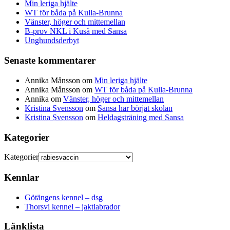
Min leriga hjälte
WT för båda på Kulla-Brunna
Vänster, höger och mittemellan
B-prov NKL i Kuså med Sansa
Unghundsderbyt
Senaste kommentarer
Annika Månsson
om
Min leriga hjälte
Annika Månsson
om
WT för båda på Kulla-Brunna
Annika
om
Vänster, höger och mittemellan
Kristina Svensson
om
Sansa har börjat skolan
Kristina Svensson
om
Heldagsträning med Sansa
Kategorier
Kategorier
Kennlar
Götängens kennel – dsg
Thorsvi kennel – jaktlabrador
Länklista