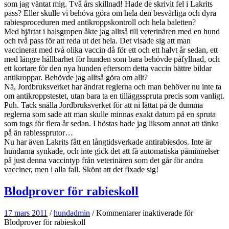
som jag väntat mig. Två års skillnad! Hade de skrivit fel i Lakrits
pass? Eller skulle vi behöva göra om hela den besvärliga och dyra
rabiesproceduren med antikroppskontroll och hela baletten?
Med hjärtat i halsgropen åkte jag alltså till veterinären med en hund
och två pass för att reda ut det hela. Det visade sig att man
vaccinerat med två olika vaccin då för ett och ett halvt år sedan, ett
med längre hållbarhet för hunden som bara behövde påfyllnad, och
ett kortare för den nya hunden eftersom detta vaccin bättre bildar
antikroppar. Behövde jag alltså göra om allt?
Nä, Jordbruksverket har ändrat reglerna och man behöver nu inte ta
om antikroppstestet, utan bara ta en tilläggsspruta precis som vanligt.
Puh. Tack snälla Jordbruksverket för att ni lättat på de dumma
reglerna som sade att man skulle minnas exakt datum på en spruta
som togs för flera år sedan. I höstas hade jag liksom annat att tänka
på än rabiessprutor…
Nu har även Lakrits fått en långtidsverkade antirabiesdos. Inte är
hundarna synkade, och inte gick det att få automatiska påminnelser
på just denna vaccintyp från veterinären som det går för andra
vacciner, men i alla fall. Skönt att det fixade sig!
Blodprover för rabieskoll
17 mars 2011
/
hundadmin
/
Kommentarer inaktiverade
för
Blodprover för rabieskoll