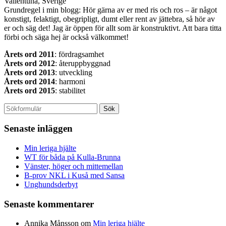
Vallentuna, Sverige
Grundregel i min blogg: Hör gärna av er med ris och ros – är något
konstigt, felaktigt, obegripligt, dumt eller rent av jättebra, så hör av
er och säg det! Jag är öppen för allt som är konstruktivt. Att bara titta
förbi och säga hej är också välkommet!
Årets ord 2011
: fördragsamhet
Årets ord 2012
: återuppbyggnad
Årets ord 2013
: utveckling
Årets ord 2014
: harmoni
Årets ord 2015
: stabilitet
Senaste inläggen
Min leriga hjälte
WT för båda på Kulla-Brunna
Vänster, höger och mittemellan
B-prov NKL i Kuså med Sansa
Unghundsderbyt
Senaste kommentarer
Annika Månsson
om
Min leriga hjälte