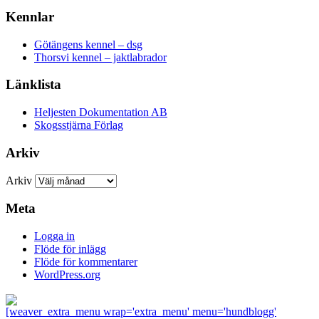
Kennlar
Götängens kennel – dsg
Thorsvi kennel – jaktlabrador
Länklista
Heljesten Dokumentation AB
Skogsstjärna Förlag
Arkiv
Arkiv
Meta
Logga in
Flöde för inlägg
Flöde för kommentarer
WordPress.org
[weaver_extra_menu wrap='extra_menu' menu='hundblogg'