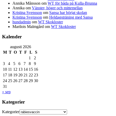
Annika Månsson
om
WT för båda på Kulla-Brunna
Annika
om
Vänster, höger och mittemellan
Kristina Svensson
om
Sansa har börjat skolan
Kristina Svensson
om
Heldagsträning med Sansa
hundadmin
om
WT Skokloster
Marilois Malmgård
om
WT Skokloster
Kalender
augusti 2026
M
T
O
T
F
L
S
1
2
3
4
5
6
7
8
9
10
11
12
13
14
15
16
17
18
19
20
21
22
23
24
25
26
27
28
29
30
31
« sep
Kategorier
Kategorier