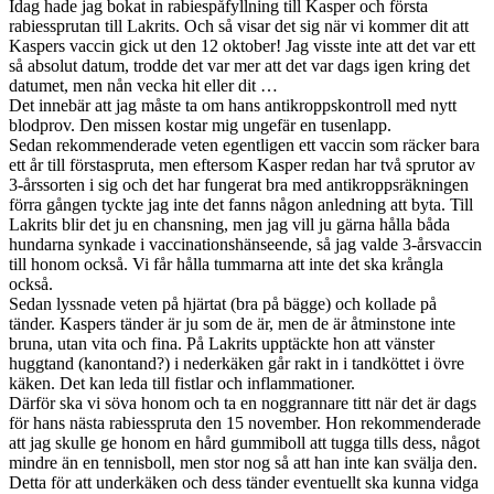
Idag hade jag bokat in rabiespåfyllning till Kasper och första
rabiessprutan till Lakrits. Och så visar det sig när vi kommer dit att
Kaspers vaccin gick ut den 12 oktober! Jag visste inte att det var ett
så absolut datum, trodde det var mer att det var dags igen kring det
datumet, men nån vecka hit eller dit …
Det innebär att jag måste ta om hans antikroppskontroll med nytt
blodprov. Den missen kostar mig ungefär en tusenlapp.
Sedan rekommenderade veten egentligen ett vaccin som räcker bara
ett år till förstaspruta, men eftersom Kasper redan har två sprutor av
3-årssorten i sig och det har fungerat bra med antikroppsräkningen
förra gången tyckte jag inte det fanns någon anledning att byta. Till
Lakrits blir det ju en chansning, men jag vill ju gärna hålla båda
hundarna synkade i vaccinationshänseende, så jag valde 3-årsvaccin
till honom också. Vi får hålla tummarna att inte det ska krångla
också.
Sedan lyssnade veten på hjärtat (bra på bägge) och kollade på
tänder. Kaspers tänder är ju som de är, men de är åtminstone inte
bruna, utan vita och fina. På Lakrits upptäckte hon att vänster
huggtand (kanontand?) i nederkäken går rakt in i tandköttet i övre
käken. Det kan leda till fistlar och inflammationer.
Därför ska vi söva honom och ta en noggrannare titt när det är dags
för hans nästa rabiesspruta den 15 november. Hon rekommenderade
att jag skulle ge honom en hård gummiboll att tugga tills dess, något
mindre än en tennisboll, men stor nog så att han inte kan svälja den.
Detta för att underkäken och dess tänder eventuellt ska kunna vidga