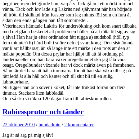
begriper, men det gjorde han, varpå vi fick gå in i ett mörkt rum och
vänta. Tack och lov lade sig Lakrits ned självmant när han började
bli trött, till skillnad från Kasper som jag minns föll som en fura åt
sidan den enda gången han fått sömnmedel.
Veterinären hämtade Lakrits för undersökning och kom snart tillbaka
med det glada beskedet att problemen håller på att rätta till sig av sig
själva! Han har ju efter ordination fått tugga a) studsboll (höll typ
fem minuter) b) hård boll i snöre och c) svart kong. Den sistnämnda
var klart hållbarast, än så länge inte ett märke i den trots att den är
mäkta populär. Om dessa prylar har hjälpt till att få ordning på
tänderna eller om han bara växer oregelbundet ska jag låta vara
osagt. Oregelbundet växande har vi dock märkt även på frambenen.
Så nu är det bara att hålla tummarna för att han ska växa till sig på
rätt ledd åt alla håll och kanter och till slut bli till en stilig
labradorhane.
Nu ligger han och sover i köket, får inte frukost förrän om flera
timmar. Stackars liten labbladål.
Och så ska vi räkna 120 dagar fram till rabieskontrollen.
Rabiessprutor och tänder
22 oktober 2010
/
hundadmin
/
2 kommentarer
Jag är så arg på mig själv!