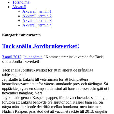
Torsholma
Akvarell
Akvarell, termin 1
Akvarell, termin 2
Akvarell, termin 3
Akvarell, termin 4
Kategori: rabiesvaccin
Tack snälla Jordbruksverket!
3 april 2012
/
hundadmin
/
Kommentarer inaktiverade
för Tack
snälla Jordbruksverket!
Tack snälla Jordbruksverket för att ni ändrat de krångliga
rabiesreglerna!
Jag skulle ta Lakrits till veterinären för att komplettera
kennelhostevaccinet inför vårens stundande prov och tävlingar. Så
upptäckte jag av en slump att det stod att hans rabiesvaccin gått ut i
november nångång. Va?!
Jag kollade genast Kaspers papper, för de vaccinerades samtidigt,
förutom att Lakrits behövde två sprutor och Kasper bara en. Så
några månader borde det diffa mellan hundarna, men inte mer.
Nädå, i Kaspers pass stod det att vaccinet räckte till 2013, ungefär