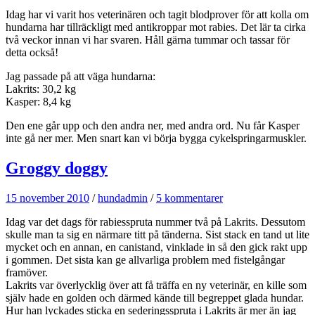
Idag har vi varit hos veterinären och tagit blodprover för att kolla om
hundarna har tillräckligt med antikroppar mot rabies. Det lär ta cirka
två veckor innan vi har svaren. Håll gärna tummar och tassar för
detta också!
Jag passade på att väga hundarna:
Lakrits: 30,2 kg
Kasper: 8,4 kg
Den ene går upp och den andra ner, med andra ord. Nu får Kasper
inte gå ner mer. Men snart kan vi börja bygga cykelspringarmuskler.
Groggy doggy
15 november 2010
/
hundadmin
/
5 kommentarer
Idag var det dags för rabiesspruta nummer två på Lakrits. Dessutom
skulle man ta sig en närmare titt på tänderna. Sist stack en tand ut lite
mycket och en annan, en canistand, vinklade in så den gick rakt upp
i gommen. Det sista kan ge allvarliga problem med fistelgångar
framöver.
Lakrits var överlycklig över att få träffa en ny veterinär, en kille som
själv hade en golden och därmed kände till begreppet glada hundar.
Hur han lyckades sticka en sederingsspruta i Lakrits är mer än jag