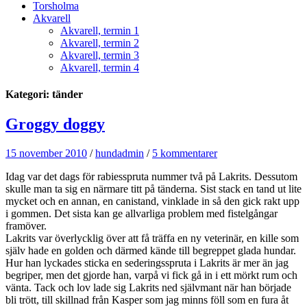
Torsholma
Akvarell
Akvarell, termin 1
Akvarell, termin 2
Akvarell, termin 3
Akvarell, termin 4
Kategori: tänder
Groggy doggy
15 november 2010
/
hundadmin
/
5 kommentarer
Idag var det dags för rabiesspruta nummer två på Lakrits. Dessutom
skulle man ta sig en närmare titt på tänderna. Sist stack en tand ut lite
mycket och en annan, en canistand, vinklade in så den gick rakt upp
i gommen. Det sista kan ge allvarliga problem med fistelgångar
framöver.
Lakrits var överlycklig över att få träffa en ny veterinär, en kille som
själv hade en golden och därmed kände till begreppet glada hundar.
Hur han lyckades sticka en sederingsspruta i Lakrits är mer än jag
begriper, men det gjorde han, varpå vi fick gå in i ett mörkt rum och
vänta. Tack och lov lade sig Lakrits ned självmant när han började
bli trött, till skillnad från Kasper som jag minns föll som en fura åt