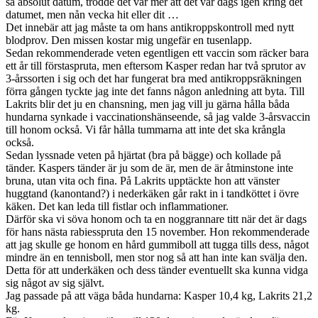
så absolut datum, trodde det var mer att det var dags igen kring det
datumet, men nån vecka hit eller dit …
Det innebär att jag måste ta om hans antikroppskontroll med nytt
blodprov. Den missen kostar mig ungefär en tusenlapp.
Sedan rekommenderade veten egentligen ett vaccin som räcker bara
ett år till förstaspruta, men eftersom Kasper redan har två sprutor av
3-årssorten i sig och det har fungerat bra med antikroppsräkningen
förra gången tyckte jag inte det fanns någon anledning att byta. Till
Lakrits blir det ju en chansning, men jag vill ju gärna hålla båda
hundarna synkade i vaccinationshänseende, så jag valde 3-årsvaccin
till honom också. Vi får hålla tummarna att inte det ska krångla
också.
Sedan lyssnade veten på hjärtat (bra på bägge) och kollade på
tänder. Kaspers tänder är ju som de är, men de är åtminstone inte
bruna, utan vita och fina. På Lakrits upptäckte hon att vänster
huggtand (kanontand?) i nederkäken går rakt in i tandköttet i övre
käken. Det kan leda till fistlar och inflammationer.
Därför ska vi söva honom och ta en noggrannare titt när det är dags
för hans nästa rabiesspruta den 15 november. Hon rekommenderade
att jag skulle ge honom en hård gummiboll att tugga tills dess, något
mindre än en tennisboll, men stor nog så att han inte kan svälja den.
Detta för att underkäken och dess tänder eventuellt ska kunna vidga
sig något av sig självt.
Jag passade på att väga båda hundarna: Kasper 10,4 kg, Lakrits 21,2
kg.