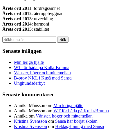
Årets ord 2011
: fördragsamhet
Årets ord 2012
: återuppbyggnad
Årets ord 2013
: utveckling
Årets ord 2014
: harmoni
Årets ord 2015
: stabilitet
Senaste inläggen
Min leriga hjälte
WT för båda på Kulla-Brunna
Vänster, höger och mittemellan
B-prov NKL i Kuså med Sansa
Unghundsderbyt
Senaste kommentarer
Annika Månsson
om
Min leriga hjälte
Annika Månsson
om
WT för båda på Kulla-Brunna
Annika
om
Vänster, höger och mittemellan
Kristina Svensson
om
Sansa har börjat skolan
Kristina Svensson
om
Heldagsträning med Sansa