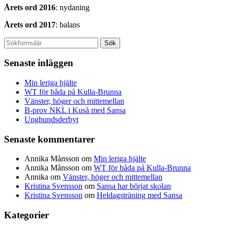
Årets ord 2016
: nydaning
Årets ord 2017
: balans
Senaste inläggen
Min leriga hjälte
WT för båda på Kulla-Brunna
Vänster, höger och mittemellan
B-prov NKL i Kuså med Sansa
Unghundsderbyt
Senaste kommentarer
Annika Månsson
om
Min leriga hjälte
Annika Månsson
om
WT för båda på Kulla-Brunna
Annika
om
Vänster, höger och mittemellan
Kristina Svensson
om
Sansa har börjat skolan
Kristina Svensson
om
Heldagsträning med Sansa
Kategorier