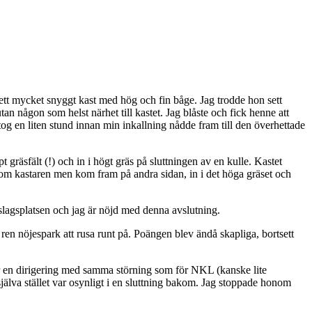
, ett mycket snyggt kast med hög och fin båge. Jag trodde hon sett
n någon som helst närhet till kastet. Jag blåste och fick henne att
 tog en liten stund innan min inkallning nådde fram till den överhettade
 gräsfält (!) och in i högt gräs på sluttningen av en kulle. Kastet
kom kastaren men kom fram på andra sidan, in i det höga gräset och
edslagsplatsen och jag är nöjd med denna avslutning.
en nöjespark att rusa runt på. Poängen blev ändå skapliga, bortsett
ar en dirigering med samma störning som för NKL (kanske lite
jälva stället var osynligt i en sluttning bakom. Jag stoppade honom