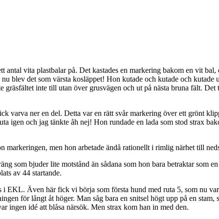
 ett antal vita plastbalar på. Det kastades en markering bakom en vit bal
 nu blev det som värsta kosläppet! Hon kutade och kutade och kutade uta
 gräsfältet inte till utan över grusvägen och ut på nästa bruna fält. Det
k varva ner en del. Detta var en rätt svår markering över ett grönt klippt
 kuta igen och jag tänkte åh nej! Hon rundade en lada som stod strax ba
 hon markeringen, men hon arbetade ändå rationellt i rimlig närhet till n
äng som bjuder lite motstånd än sådana som hon bara betraktar som en r
lats av 44 startande.
its i EKL. Även här fick vi börja som första hund med ruta 5, som nu v
ingen för långt åt höger. Man såg bara en snitsel högt upp på en stam, s
var ingen idé att blåsa närsök. Men strax kom han in med den.