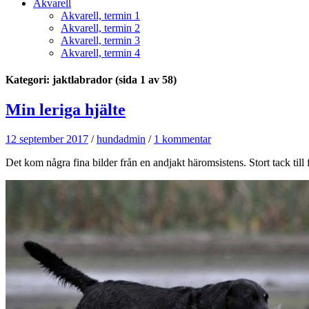
Akvarell
Akvarell, termin 1
Akvarell, termin 2
Akvarell, termin 3
Akvarell, termin 4
Kategori: jaktlabrador
(sida 1 av 58)
Min leriga hjälte
12 september 2017
/
hundadmin
/
1 kommentar
Det kom några fina bilder från en andjakt häromsistens. Stort tack till