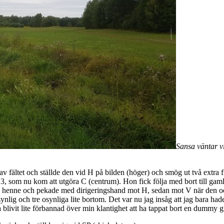
Sansa väntar vi
v fältet och ställde den vid H på bilden (höger) och smög ut två extra 
 pinne 3, som nu kom att utgöra C (centrum). Hon fick följa med bort till 
jag henne och pekade med dirigeringshand mot H, sedan mot V när den ocks
en synlig och tre osynliga lite bortom. Det var nu jag insåg att jag bara
livit lite förbannad över min klantighet att ha tappat bort en dummy gick