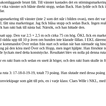
akomliggande brunt fält. Till vänster kastades det en störningsmarkering 
e vika vänster och blåste direkt stopp, sedan Back. Han lydde och fick 
dar.
ngsmarkering till vänster (inte 2 som det står i bilden ovan), men det va
 fått sina markeringar. Jag fick blåsa stopp och sedan Back. Ingen reakti
k han rakt bak till nästa bal. Närsök, och han hittade den.
att upp. Den var 2,5 × 2,5 m och cirka 75 cm hög. ÖKL fick en markerin
ädda upp till 10 p även om hunden inte klarade fållan. I EKL däremot va
körde kommandot Över redan från start och sedan när han närmade sig hind
 vittring på den köra med Över och Hopp, men inget hjälpte. Han försökte
ade lyckats med detta konststycke. Resultatet blev en nolla på denna ruta.
r en rakt fram och sedan en snett åt höger, och den rakt fram skulle in
 ruta 3: 17-18-0-19-19, totalt 73 poäng. Han slutade med dessa poäng tr
 Thorsviekipage som gått till pris, en i varje klass: Claes Wille i NKL