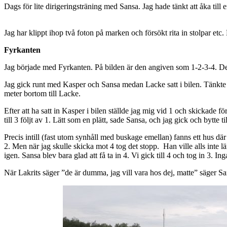
Dags för lite dirigeringsträning med Sansa. Jag hade tänkt att åka till
Jag har klippt ihop två foton på marken och försökt rita in stolpar etc.
Fyrkanten
Jag började med Fyrkanten. På bilden är den angiven som 1-2-3-4. Det 
Jag gick runt med Kasper och Sansa medan Lacke satt i bilen. Tänkte at
meter bortom till Lacke.
Efter att ha satt in Kasper i bilen ställde jag mig vid 1 och skickade f
till 3 följt av 1. Lätt som en plätt, sade Sansa, och jag gick och bytte til
Precis intill (fast utom synhåll med buskage emellan) fanns ett hus där
2. Men när jag skulle skicka mot 4 tog det stopp. Han ville alls inte 
igen. Sansa blev bara glad att få ta in 4. Vi gick till 4 och tog in 3. In
När Lakrits säger ”de är dumma, jag vill vara hos dej, matte” säger Sa