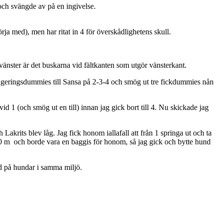
 och svängde av på en ingivelse.
örja med), men har ritat in 4 för överskådlighetens skull.
vänster är det buskarna vid fältkanten som utgör vänsterkant.
dirigeringsdummies till Sansa på 2-3-4 och smög ut tre fickdummies nån
id 1 (och smög ut en till) innan jag gick bort till 4. Nu skickade jag
Lakrits blev låg. Jag fick honom iallafall att från 1 springa ut och ta
e 40 m och borde vara en baggis för honom, så jag gick och bytte hund
ad på hundar i samma miljö.