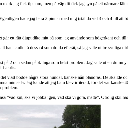
 en mark jag fick tips om, men på väg dit fick jag syn på ett närmare fält
 Egentligen hade jag bara 2 pinnar med mig (ställda vid 3 och 4 till att b
går ett rätt djupt dike mitt på som jag använde som högerkant och till 
t han skulle få dessa 4 som dolda efteråt, så jag satte ut tre synliga 
örst på 2 och sedan på 4. Inga som helst problem. Jag satte ut en dummy v
l Lakrits.
 det visst bodde några stora hundar, kanske nån blandras. De skällde och 
lämna min sida. Jag kände att jag bara blev irriterad, för det var kansk
ga problem.
nsa ”vad kul, ska vi jobba igen, vad ska vi göra, matte”. Otrolig skilln