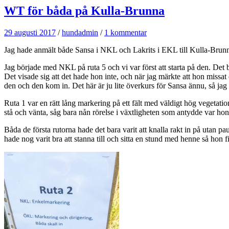
WT för båda på Kulla-Brunna
29 augusti 2017
/
hundadmin
/
1 kommentar
Jag hade anmält både Sansa i NKL och Lakrits i EKL till Kulla-Brunna i
Jag började med NKL på ruta 5 och vi var först att starta på den. Det b
Det visade sig att det hade hon inte, och när jag märkte att hon missa
den och den kom in. Det här är ju lite överkurs för Sansa ännu, så jag
Ruta 1 var en rätt lång markering på ett fält med väldigt hög vegetati
stå och vänta, såg bara nån rörelse i växtligheten som antydde var hon
Båda de första rutorna hade det bara varit att knalla rakt in på utan pa
hade nog varit bra att stanna till och sitta en stund med henne så hon fi