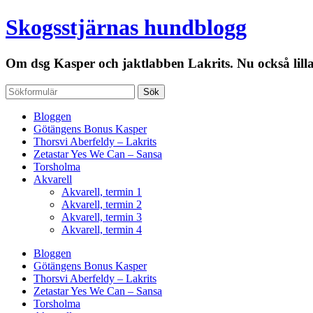
Skogsstjärnas hundblogg
Om dsg Kasper och jaktlabben Lakrits. Nu också lill
Bloggen
Götängens Bonus Kasper
Thorsvi Aberfeldy – Lakrits
Zetastar Yes We Can – Sansa
Torsholma
Akvarell
Akvarell, termin 1
Akvarell, termin 2
Akvarell, termin 3
Akvarell, termin 4
Bloggen
Götängens Bonus Kasper
Thorsvi Aberfeldy – Lakrits
Zetastar Yes We Can – Sansa
Torsholma