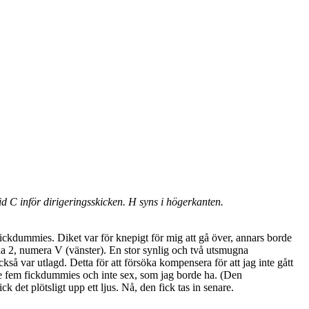
d C inför dirigeringsskicken. H syns i högerkanten.
fickdummies. Diket var för knepigt för mig att gå över, annars borde
gamla 2, numera V (vänster). En stor synlig och två utsmugna
å var utlagd. Detta för att försöka kompensera för att jag inte gått
 hade fem fickdummies och inte sex, som jag borde ha. (Den
 det plötsligt upp ett ljus. Nå, den fick tas in senare.