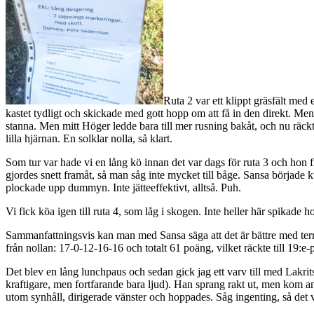
Ruta 2 var ett klippt gräsfält med
kastet tydligt och skickade med gott hopp om att få in den direkt. Men
stanna. Men mitt Höger ledde bara till mer rusning bakåt, och nu räckte
lilla hjärnan. En solklar nolla, så klart.
Som tur var hade vi en lång kö innan det var dags för ruta 3 och hon fic
gjordes snett framåt, så man såg inte mycket till båge. Sansa började
plockade upp dummyn. Inte jätteeffektivt, alltså. Puh.
Vi fick köa igen till ruta 4, som låg i skogen. Inte heller här spikade
Sammanfattningsvis kan man med Sansa säga att det är bättre med terr
från nollan: 17-0-12-16-16 och totalt 61 poäng, vilket räckte till 19:e-p
Det blev en lång lunchpaus och sedan gick jag ett varv till med Lakr
kraftigare, men fortfarande bara ljud). Han sprang rakt ut, men kom an
utom synhåll, dirigerade vänster och hoppades. Såg ingenting, så det 