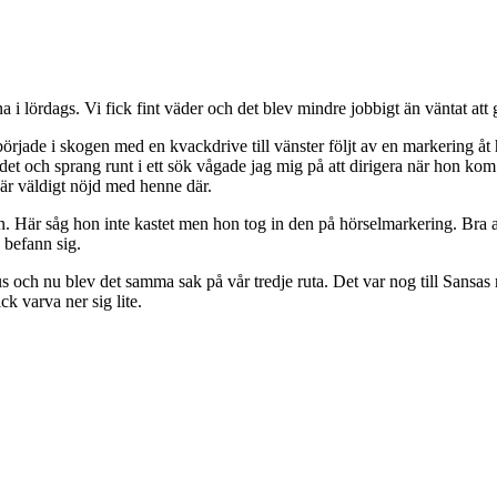
 lördags. Vi fick fint väder och det blev mindre jobbigt än väntat att g
örjade i skogen med en kvackdrive till vänster följt av en markering åt 
t det och sprang runt i ett sök vågade jag mig på att dirigera när hon 
 är väldigt nöjd med henne där.
on. Här såg hon inte kastet men hon tog in den på hörselmarkering. Bra a
 befann sig.
us och nu blev det samma sak på vår tredje ruta. Det var nog till Sansas 
ck varva ner sig lite.