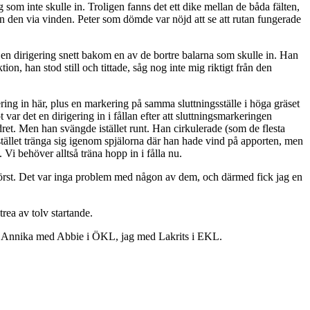
som inte skulle in. Troligen fanns det ett dike mellan de båda fälten,
in den via vinden. Peter som dömde var nöjd att se att rutan fungerade
r en dirigering snett bakom en av de bortre balarna som skulle in. Han
on, han stod still och tittade, såg nog inte mig riktigt från den
g in här, plus en markering på samma sluttningsställe i höga gräset
r det en dirigering in i fållan efter att sluttningsmarkeringen
ret. Men han svängde istället runt. Han cirkulerade (som de flesta
 istället tränga sig igenom spjälorna där han hade vind på apporten, men
 Vi behöver alltså träna hopp in i fålla nu.
 först. Det var inga problem med någon av dem, och därmed fick jag en
ea av tolv startande.
, med Annika med Abbie i ÖKL, jag med Lakrits i EKL.