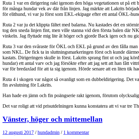
Ruta 1 var en dirigering rakt igenom den höga vegetationen ut på ett b
för många hundar vek av där från linjen. Jag märkte att Lakrits börjad
för elithund, vi var ju först som EKL-ekipage efter ett antal ÖKL-hun
Ruta 2 var ju det klippta fältet med balarna. Nu kastades det en störni
tog den sneda linjen fint, men ville stanna vid den första balen där NKL
vinkeln. Jag flyttade mig lite åt höger och gjorde Back igen och nu gic
Ruta 3 var den svåraste för ÖKL och EKL på grund av den fålla man s
som NKL. De fick ta in sluttningsmarkeringen först och kunde därmed r
kastats. Dirigeringen skulle in först. Lakrits sprang fint ut och jag 
hundar) ett antal varv och jag försökte efter att jag sett att han fått
var för bredaxlad för att ta sig igenom. Hörde senare att en liten tik h
Ruta 4 i skogen var något så ovanligt som en dubbeldirigering. Det va
fin avslutning för Lakrits.
Han hade en jämn och fin poängserie rakt igenom, förutom olycksaliga
Det var roligt att vid prisutdelningen kunna konstatera att vi var tre
Vänster, höger och mittemellan
12 augusti 2017
/
hundadmin
/
1 kommentar